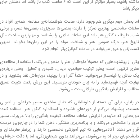
داشته باشید، بسیار مؤثرتر از این است که ۶ ساعت کتاب باز باشد اما ذهنتان جای
دیگر باشد.
اما بخش مهم دیگری هم وجود دارد: ساعات هوشمندانه‌ی مطالعه. همه‌ی افراد در
ساعات مشخصی بهترین تمرکز را دارند؛ بعضی‌ها صبح‌زود، بعضی‌ها عصر، و برخی
شب. داوطلب کنکور هنر باید این ساعات طلایی را بشناسد و مهم‌ترین مباحث مثل
تاریخ هنر، درک عمومی هنر و شناخت مواد را در این زمان‌ها بخواند. تمرین
تست‌زنی و مرور می‌تواند در ساعات کم‌انرژی‌تر انجام شود.
یکی از پیشنهادهایی که معمولاً داوطلبان هنر را متحول می‌کند، استفاده از مطالعه‌ی
هنری ترکیبی است؛ یعنی ترکیب خواندن، دیدن، شنیدن و تحلیل. وقتی درباره‌ی
یک نقاش یا فیلمساز می‌خوانید، حتماً آثار او را ببینید، درباره‌اش نقد بشنوید و در
نهایت آنچه فهمیده‌اید را به زبان خودتان بنویسید. این روش باعث تثبیت عمیق
مطالب و افزایش یادگیری طولانی‌مدت می‌شود.
در پایان، برای آن دسته از داوطلبانی که دنبال ساختن مسیر حرفه‌ای و اصولی
هستند، پیشنهاد می‌کنم از دوره‌های فشرده و استاندارد کنکور هنر استفاده کنند؛
دوره‌هایی که علاوه بر افزایش ساعات مطالعه، کیفیت یادگیری را بالا می‌برند، مسیر
مرور را مشخص می‌کنند و با برنامه‌ریزی هفتگی، ذهن شما را در چارچوبی درست
قرار می‌دهند. آکادمی‌هایی که تیم آموزشی تخصصی دارند و زیرنظر هنرمندان و
دانشجویان برتر اداره می‌شوند، می‌توانند بدون هیجان‌زدگی، اما با دقت حرفه‌ای،