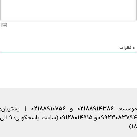
0
نظرات
وسسه:
02188914386 و 02188910756
| پشتیبان:
09923083794 و 09128014915
(ساعت پاسخگویی: 9 الی
18)