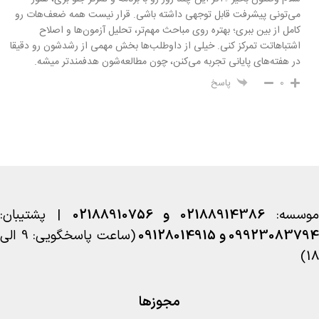
می‌تونی پیشرفت قابل توجهی داشته باشی. قرار نیست همه ضعف‌هات رو
کامل از بین ببری؛ بهتره روی مباحث مهم‌تر، تحلیل آزمون‌ها و اصلاح
اشتباهاتت تمرکز کنی. خیلی از داوطلب‌ها بخش مهمی از رشدشون رو دقیقا
در هفته‌های پایانی تجربه می‌کنن، چون مطالعه‌شون هدفمندتر میشه.
0
پاسخ
وسسه:
02188914386 و 02188910756
| پشتیبان:
09923083794 و 09128014915
(ساعت پاسخگویی: 9 الی
18)
مجوزها