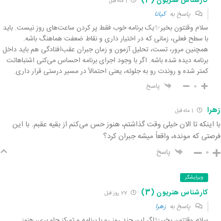
کارشناس هنریون (3)
1 ماه قبل
پاسخ به
کیانا
سلام وقتتون بخیر✨یک برنامه خوب فقط پر کردن ساعت‌های روز نیست. باید
با سطح فعلی، زمانی که در اختیار داری و نقاط ضعفت هماهنگ باشه.
همچنین مرور، تست، تحلیل آزمون و زمان جبران عقب‌افتادگی هم باید داخل
برنامه دیده شده باشه. اگر با وجود اجرای برنامه احساس می‌کنی اشتباهاتت
کمتر شده و روندت رو به جلوئه، یعنی احتمالاً در مسیر درستی قرار داری.
0
پاسخ
زهرا
1 ماه قبل
با اینکه تا الان خیلی وقت گذاشتم، هنوز حس می‌کنم از بقیه عقبم. با این
فرصتی که مونده، واقعاً میشه جبران کرد؟
0
پاسخ
ویرایشگر
کارشناس هنریون (3)
27 روز قبل
پاسخ به
زهرا
سلام وقتتون بخیر✨اگر این چند روز رو با برنامه و تمرکز جلو بری، هنوز