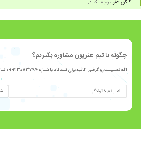
کنکور هنر
مراجعه کنید.
چگونه با تیم هنریون مشاوره بگیریم؟
اگه تصمیمت رو گرفتی، کافیه برای ثبت نام با شماره 09923083794 تماس بگیری. اگه هم مشورت رایگان قبل از ثبت نام میخوای، اسم و شمارت رو توی فرم پایین وارد کن تا باهات تماس بگیریم.