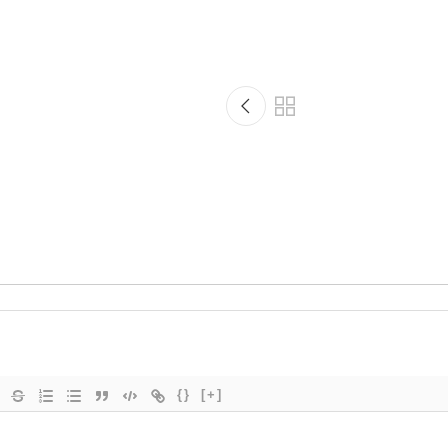
{}
[+]