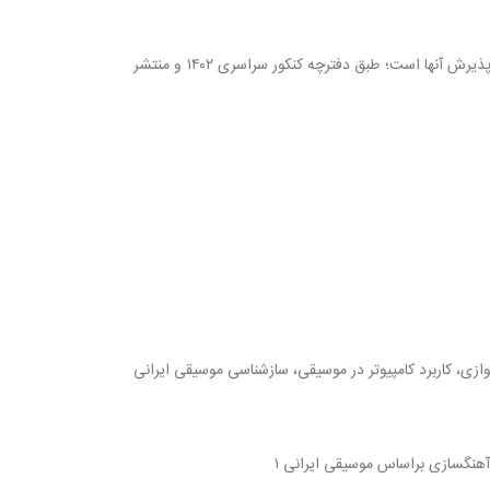
این رشته در کشور ما فقط در دو دانشگاه ارائه میشود ، یکی از دلایلی که رشته های موسیقی به نسبت رشته های دیگر سخت تر هستند همین تعداد کم دانشگاه و پذیرش آنها است؛ طبق دفترچه کنکور سراسری ۱۴۰۲ و منتشر
یستم ، آواز حجمی ۱ و ۲، تاریخ موسیقی جهان، آشنایی با موسیقی ایران ۱ و ۲، پیوند شعر و موسیقی آوازی، کاربرد کامپیوتر در موسیقی، سازشناسی موسیقی ایرانی