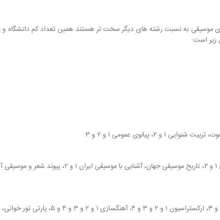
زیر است:
پیانو ۴ و ۵ و ۶، موسیقی جهان ۱ و ۲، آشنایی با آهنگسازی قرن ب